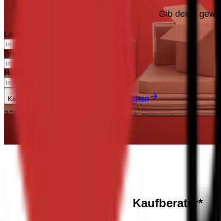
Gib deine gewü
Länge
Breite
Höhe
Alle Kartons ansehen
Karton finden
Kaufberater*