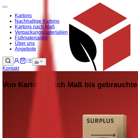
Kartons
Nachhaltige Kartons
Kartons nach Maß
Verpackungsmaterialien
Füllmaterialien
Über uns
Angebote
de
Kontakt
Von Kartons nach Maß bis gebrauchte