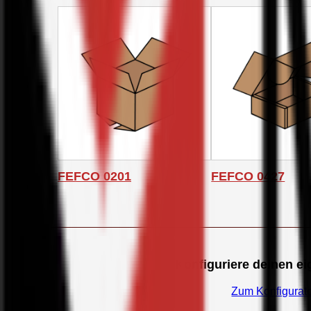
FEFCO 0201
FEFCO 0427
Konfiguriere deinen e
Zum Konfigurat