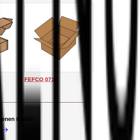
FEFCO 0711
igenen Karton
or