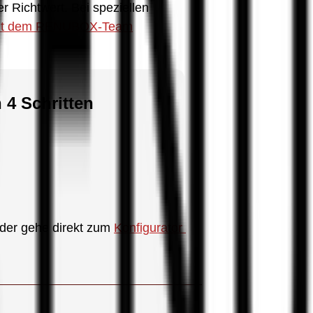
 Richtwert. Bei speziellen 
mit dem RENUBOX-Team
 4 Schritten
der gehe direkt zum 
Konfigurator 