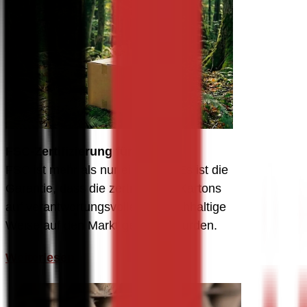
FSC-Zertifizierung für Kartons
FSC ist mehr als nur ein Label. Es ist die 
Garantie, dass die zertifizierten Kartons 
auf verantwortungsvolle und nachhaltige 
Weise auf den Markt gebracht wurden.
Weiterlesen