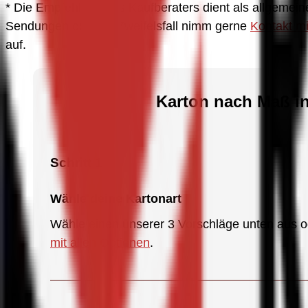
* Die Empfehlung des Kaufberaters dient als allgemeiner
Sendungen oder im Zweifelsfall nimm gerne 
Kontakt 
auf.
Karton nach Maß in
Schritt 1
Wähle deine Kartonart
Wähle einen unserer 3 Vorschläge unten aus o
mit allen Optionen
.