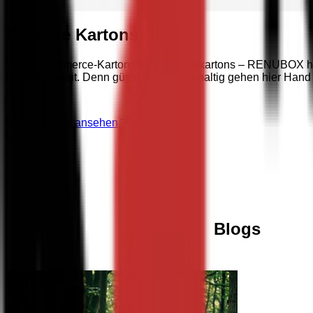
Beliebte Kartons
Von E-Commerce-Kartons bis zu Lagerkartons – RENUBOX hat de
Nachhaltigkeit. Denn günstig und nachhaltig gehen hier Hand
Mehr Kartons ansehen
Loading...
Blogs