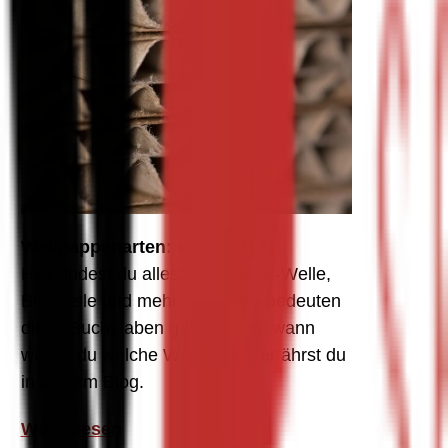
Wellpappenarten: von A bis N
Hier findest du alles: C-Welle, E-Welle, 
BC-Welle und mehr. Aber was bedeuten 
diese Buchstaben genau? Und wann 
wählst du welche Welle? Das erfährst du 
in diesem Blog.
Weiterlesen