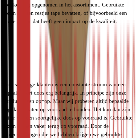
goedkeuring opgenomen in het assortiment. Gebruikte 
dozen kunnen restjes tape bevatten, of bijvoorbeeld een 
sticker, maar dat heeft geen impact op de kwaliteit.
Is er een constante voorraad van
duurzame dozen
Voor sommige klanten is een constante stroom van een 
bepaald soort doos erg belangrijk. In principe zijn onze 
Surplus dozen op=op. Maar wij proberen altijd bepaalde 
populaire maten op voorraad te houden. Het kan dan zijn 
dat er wel een soortgelijke doos op voorraad is. Gebruikte 
dozen komen vaker terug op voorraad. Door de 
samenwerkingen die we hebben krijgen we gebruikte 