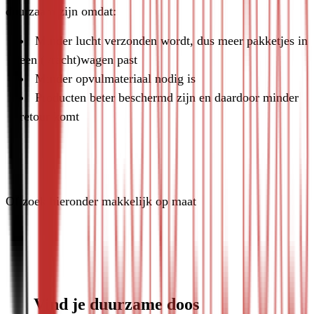
duurzaam zijn omdat:
Minder lucht verzonden wordt, dus meer pakketjes in 
een (vracht)wagen past
Minder opvulmateriaal nodig is
Producten beter beschermd zijn en daardoor minder 
retour komt
Bekijk alle duurzame dozen
Of zoek hieronder makkelijk op maat
Vind je duurzame doos