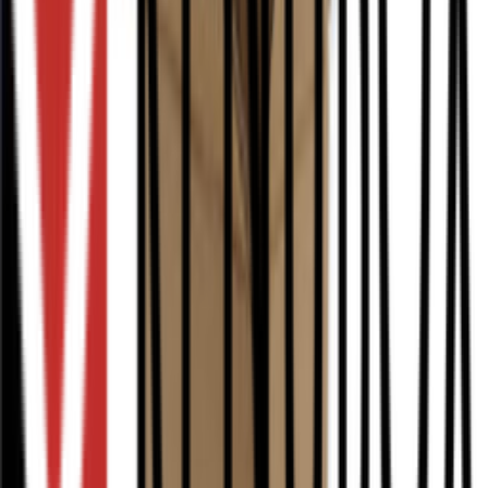
Vergelijken
0201 120x90x170mm B Bruin Rest nieuw
450
stuk(s) op voorraad
Vanaf
€ 0,15
Add to cart
Vergelijken
0201 1300x400x450mm EB Bruin Rest nieuw
190
stuk(s) op voorraad
Vanaf
€ 3,13
Add to cart
Vergelijken
0201 130x80x140mm B Bruin Rest nieuw
2030
stuk(s) op voorraad
Vanaf
€ 0,15
Add to cart
Vergelijken
Waarom worden duurzame dozen steeds
belangrijker