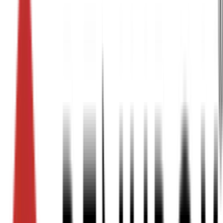
duurzame dozen. Snel de juiste doos vinden? Gebruik de 
filters.
Sorteren op:
Filters
Filters
Lengte (mm)
110
1300
Breedte (mm)
70
1100
Hoogte (mm)
20
1730
Dikte