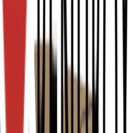
Bedrukt
Bedrukt met sticker
Onbedrukt
Onbedrukt met sticker
Filters opnieuw instellen
0200 1070x660x730mm Bruin Gebruikt Tabaksdoos - Enkel
896
stuk(s) op voorraad
Vanaf
€ 3,94
Add to cart
Vergelijken
0200 1185x785x878mm BC Bruin Rest nieuw
633
stuk(s) op voorraad
Vanaf
€ 7,55
Add to cart
Vergelijken
0201 1100x940x700mm BC Bruin Rest nieuw
224
stuk(s) op voorraad
Vanaf
€ 6,74
Add to cart
Vergelijken
0201 110x110x160mm B Bruin Rest nieuw
470
stuk(s) op voorraad