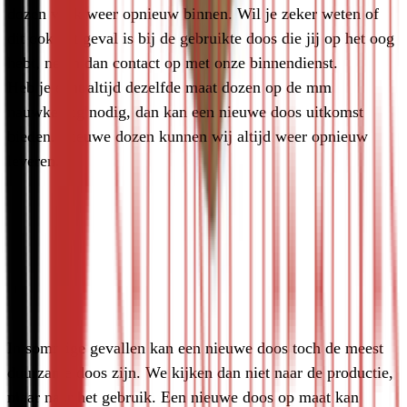
dozen vaak weer opnieuw binnen. Wil je zeker weten of 
dit ook het geval is bij de gebruikte doos die jij op het oog 
hebt, neem dan contact op met onze binnendienst.
Heb je echt altijd dezelfde maat dozen op de mm 
nauwkeurig nodig, dan kan een nieuwe doos uitkomst 
bieden. Nieuwe dozen kunnen wij altijd weer opnieuw 
leveren. 
Een nieuwe doos toch als meest duurzame
optie, hoe?
In sommige gevallen kan een nieuwe doos toch de meest 
duurzame doos zijn. We kijken dan niet naar de productie, 
maar naar het gebruik. Een nieuwe doos op maat kan 