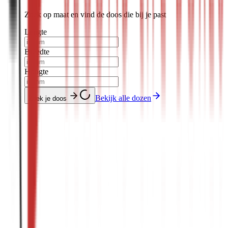
Zoek op maat en vind de doos die bij je past
Lengte
Breedte
Hoogte
Bekijk alle dozen
Zoek je doos
Harderwijkerweg 140 B
3852 AH Ermelo
Nederland
+31 341 562 688
info@renubox.com