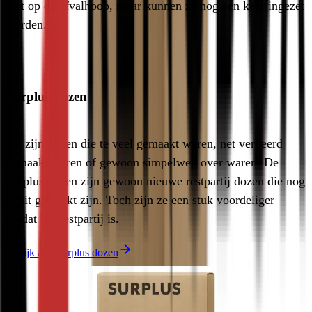
niet op de afvalhoop, maar kunnen ze nog een keer ingezet 
worden. 
Surplus dozen
Dit zijn dozen die te veel gemaakt waren, net verkeerd 
gemaakt waren of gewoon simpelweg over waren. De 
Surplus dozen zijn gewoon nieuwe restpartij dozen die nog 
nooit gebruikt zijn. Toch zijn ze een stuk voordeliger 
omdat het restpartij is. 
Bekijk alle Surplus dozen