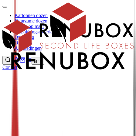
Kartonnen dozen
Duurzame dozen
Dozen op maat
Verpakkingsmaterialen
Opvulling
Over ons
Aanbiedingen
nl
Contact
Alle duurzame dozen
149
Wat als duurzaam altijd goedkoper was, zouden dan niet 
veel meer mensen duurzamere keuzes maken? Met dozen 
kan dat! Onze Surplus en Re-used dozen zijn niet 
weggegooid, maar worden nog een keer gebruikt. Dat 
bespaart de natuur én is voordeliger. Bekijk hieronder alle 