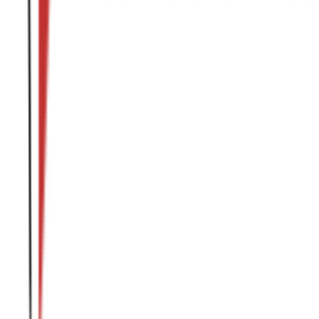
KvK: 08160274
BTW: NL818038871 B01
Regelen of Berekenen
Dozenzoeker
Keuzehulp
Duurzaamheid berekenen
Doos bedrukken
Doos op maat maken
Service & Informatie
Veelgestelde vragen
Je eigen dozen verkopen
Blogs en kennis
Contact
© 2026 Renubox.com - onderdeel van Van de Velde Packaging
Group
Algemene voorwaarden