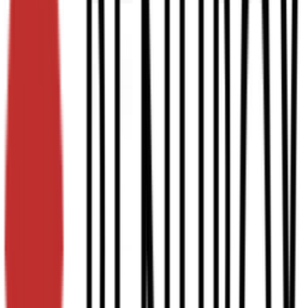
ACA
B
BC
BE
C
E
EB
EE
Solid board
Fefco code
0200
0201
0203
0320
0421
0427
0711
0713
Uiterlijk