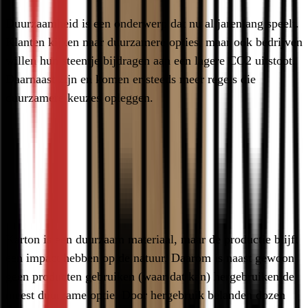
Duurzaamheid is een onderwerp dat nu al jarenlang speelt. 
Klanten kijken naar duurzamere opties, maar ook bedrijven 
willen hun steentje bijdragen aan een lagere CO2 uitstoot. 
Daarnaast zijn en komen er steeds meer regels die 
duurzamere keuzes opleggen. 
Wat voor soort duurzame dozen vind je
bij RENUBOX
Karton is een duurzaam materiaal, maar de productie blijft 
een impact hebben op de natuur. Daarom is naast gewoon 
geen producten gebruiken (waar dat kan) hergebruiken de 
meest duurzame optie. Door hergebruik belanden dozen 