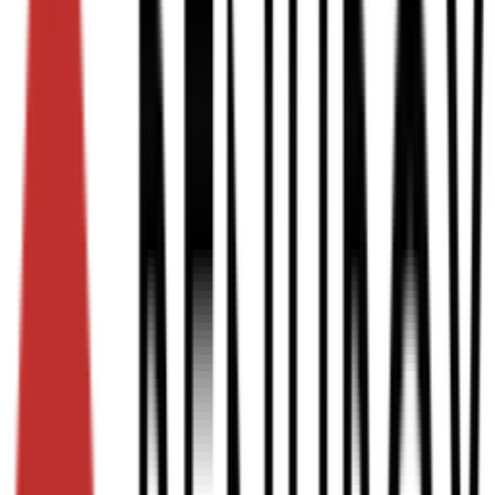
Driedubbele golf
Dubbele golf
Enkele golf
Enkele golf + minigolf
Solid board
Staat
Gebruikt
Nieuw
Rest nieuw
Surplus
Kleur
Bruin
Wit
Golftype