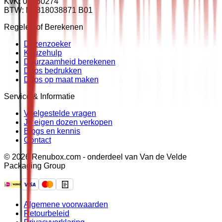
KvK: 08160274
BTW: NL818038871 B01
Regelen of Berekenen
Dozenzoeker
Keuzehulp
Duurzaamheid berekenen
Doos bedrukken
Doos op maat maken
Service & Informatie
Veelgestelde vragen
Je eigen dozen verkopen
Blogs en kennis
Contact
© 2026 Renubox.com - onderdeel van Van de Velde
Packaging Group
Algemene voorwaarden
Retourbeleid