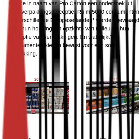
voerde in naam van Pro Carton een onderzoek uit 
naar verpakkingsperceptie. Ruim 5000 consumenten
uit verschillende Europese landen* werden gevraagd
naar hun houding ten opzichte van milieu en hun 
perceptie van verpakkingen. En wat blijkt? 
Consumenten kiezen bewust voor een soort 
verpakking.