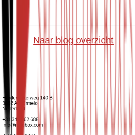
Naar blog overzicht
Harderwijkerweg 140 B
3852 AH Ermelo
Nederland
+31 341 562 688
info@renubox.com