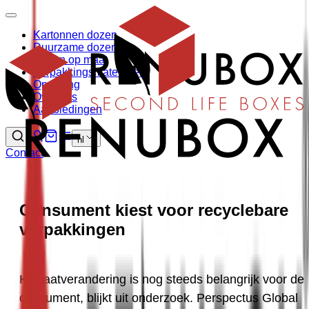
Kartonnen dozen
Duurzame dozen
Dozen op maat
Verpakkingsmaterialen
Opvulling
Over ons
Aanbiedingen
nl
Contact
Consument kiest voor recyclebare
verpakkingen
Klimaatverandering is nog steeds belangrijk voor de 
consument, blijkt uit onderzoek. Perspectus Global 