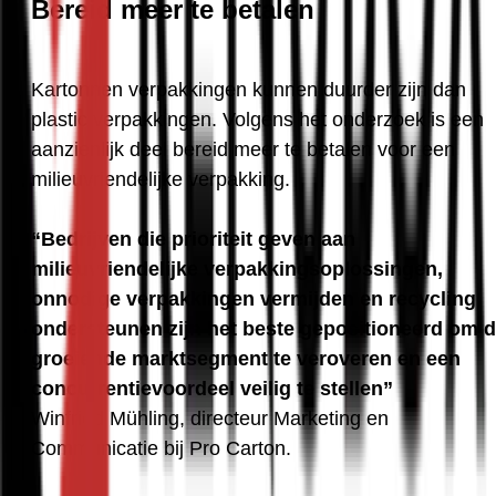
Bereid meer te betalen
Kartonnen verpakkingen kunnen duurder zijn dan 
plastic verpakkingen. Volgens het onderzoek is een 
aanzienlijk deel bereid meer te betalen voor een 
milieuvriendelijke verpakking.
“Bedrijven die prioriteit geven aan 
milieuvriendelijke verpakkingsoplossingen, 
onnodige verpakkingen vermijden en recycling 
ondersteunen zijn het beste gepositioneerd om di
groeiende marktsegment te veroveren en een 
concurrentievoordeel veilig te stellen”
Winfried Mühling, directeur Marketing en 
Communicatie bij Pro Carton.