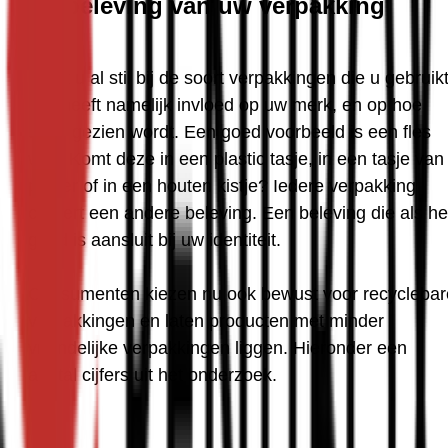
De beleving van uw verpakking
Staat u al stil bij de soort verpakkingen die u gebruikt
Dat heeft namelijk invloed op uw merk, en op hoe 
deze gezien wordt. Een goed voorbeeld is een fles 
wijn. Komt deze in een plastic tasje, in een tasje van 
papier of in een houten kistje? Iedere verpakking 
creëert een andere beleving. Een beleving die als het
goed is aansluit bij uw identiteit.
Consumenten kiezen nu ook bewust voor recyclebare
verpakkingen en laten producten met minder 
vriendelijke verpakkingen liggen. Hieronder een 
aantal cijfers uit het onderzoek.