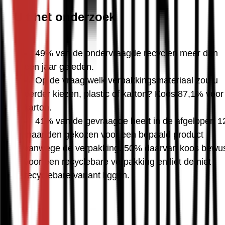
Uit het onderzoek
49% van de ondervraagde recyclen meer dan 
een jaar geleden.
Op de vraag welk verpakkingsmateriaal zou u 
eerder kiezen, plastic of karton? Koos 87,1% voor 
karton.
41% van de gevraagde heeft in de afgelopen 12
maanden gekozen voor een bepaald product 
vanwege de verpakking. 50% daarvan koos bewus
voor een recyclebare verpakking en liet de niet 
recycl
ebare variant liggen.